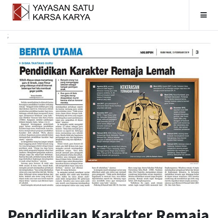
;
Home
Tentang Kami
Kerja Kami
Jasa
Berita
Kelembagaan
Pendidikan Karakter Remaja