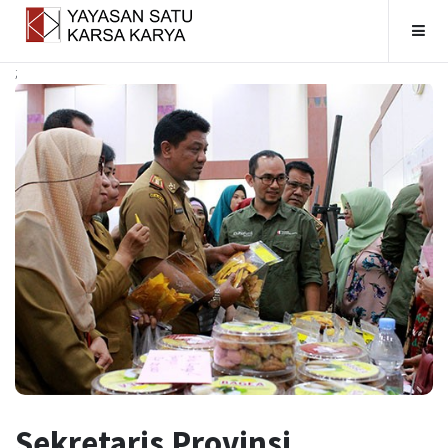
;
Home
Tentang Kami
Kerja Kami
Jasa
Berita
Kelembagaan
Sekretaris Provinsi